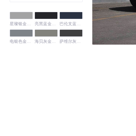
星璨银金属
亮黑蓝金属
巴伦支蓝珍
漆
漆
珠漆
电银色金属
海贝灰金属
萨维尔灰金
漆
漆
属漆
赤褐色金属
曜岩黑普通
冰雪白普通
漆
漆
漆
海贝灰珍珠
璨银金属漆
醇咖色金属
漆
漆
幕铜色金属
里海蓝金属
弗拉明戈红
漆
漆
金属漆
电银色金属
水晶白珍珠
漆
漆
4.63