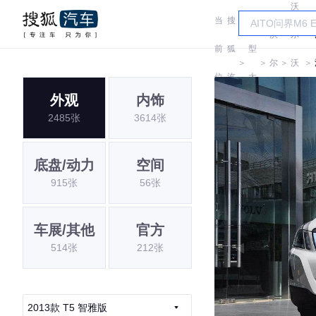
沃
当
搜
车
沃
尔
前
狐
型
＞
＞
尔
＞
沃
＞
位
汽
大
沃
(进
外观
内饰
置:
车
全
2485张
3614张
口)
底盘/动力
空间
915张
56张
车展/其他
官方
514张
212张
2013款 T5 智雅版