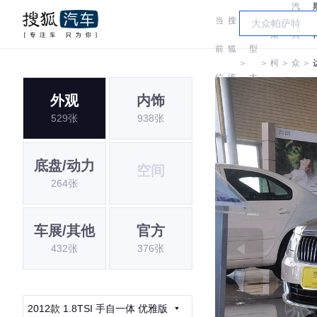
汽
当
搜
车
斯
大
前
狐
型
＞
＞
柯
＞
众
＞
位
汽
大
达
斯
外观
内饰
置:
车
全
529张
938张
柯
达
底盘/动力
空间
264张
车展/其他
官方
432张
376张
2012款 1.8TSI 手自一体 优雅版