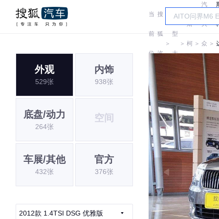
汽
当
搜
车
斯
大
前
狐
型
＞
＞
柯
＞
众
＞
位
汽
大
达
斯
外观
内饰
置:
车
全
529张
938张
柯
达
底盘/动力
空间
264张
车展/其他
官方
432张
376张
2012款 1.4TSI DSG 优雅版