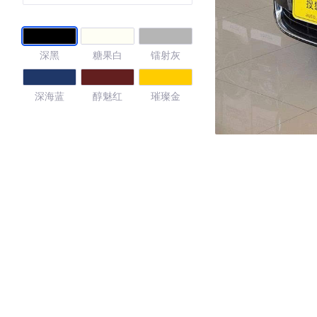
深黑
糖果白
镭射灰
深海蓝
醇魅红
璀璨金
4.37
·外观表现一般，低于97%同级车
·内饰表现一般，低于77%同级车
·空间表现较为优秀，优于82%同级车