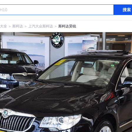
搜索
大全
＞
斯柯达
＞
上汽大众斯柯达
＞
斯柯达昊锐