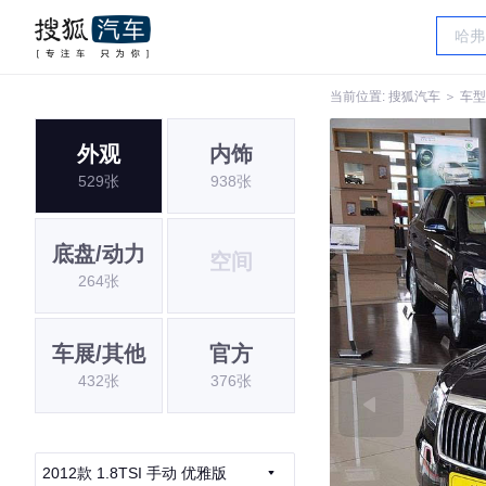
当前位置:
搜狐汽车
＞
车型
外观
内饰
529张
938张
底盘/动力
空间
264张
车展/其他
官方
432张
376张
2012款 1.8TSI 手动 优雅版