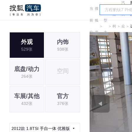
汽
当
搜
车
斯
大
前
狐
型
＞
＞
柯
＞
众
＞
位
汽
大
达
斯
外观
内饰
置:
车
全
529张
938张
柯
达
底盘/动力
空间
264张
车展/其他
官方
432张
376张
2012款 1.8TSI 手自一体 优雅版