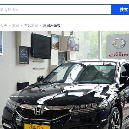
搜索
大全
＞
本田
＞
东风本田
＞
本田思铂睿