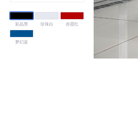
彩晶黑
珍珠白
赤霞红
梦幻蓝
4.48
·外观表现一般，低于76%同级车
·内饰表现较为优秀，优于54%同级车
·空间表现一般，低于61%同级车