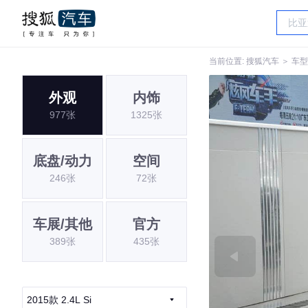
当前位置:
搜狐汽车
＞
车型
外观
内饰
977张
1325张
底盘/动力
空间
246张
72张
车展/其他
官方
389张
435张
2015款 2.4L Si