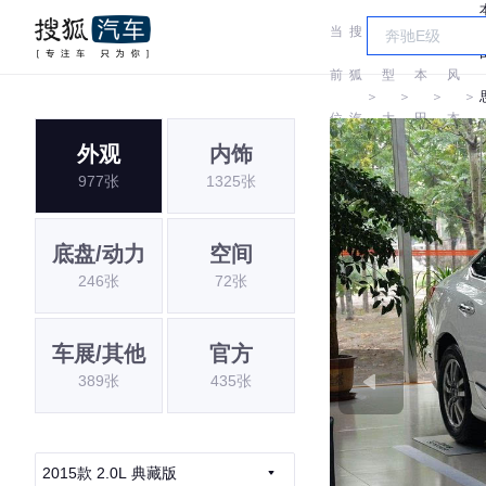
当
搜
车
东
前
狐
型
本
风
＞
＞
＞
＞
位
汽
大
田
本
外观
内饰
置:
车
全
田
977张
1325张
底盘/动力
空间
246张
72张
车展/其他
官方
389张
435张
2015款 2.0L 典藏版