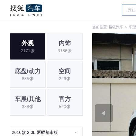
当前位置:
搜狐汽车
＞
车型
外观
内饰
2171张
3186张
底盘/动力
空间
835张
229张
车展/其他
官方
338张
520张
2016款 2.0L 两驱都市版