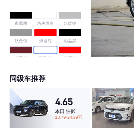
夜鹰黑
塔夫绸白
水纹银
钛金银
炫速红
彩晶黑
俊雅红
珍珠白
赤霞红
琥珀棕
晶耀白
星辰蓝
同级车推荐
4.46
4.65
本田 皓影
13.79-24.99万
·外观表现一般，低于88%同级车
·内饰表现一般，低于93%同级车
·空间表现较为优秀，优于69%同级车