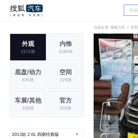
当前位置:
搜狐汽车
＞
车型
外观
内饰
2171张
3186张
底盘/动力
空间
835张
229张
车展/其他
官方
338张
520张
2013款 2.0L 四驱经典版