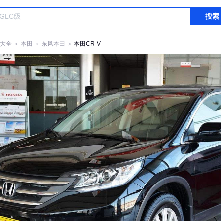
搜索
大全
＞
本田
＞
东风本田
＞
本田CR-V