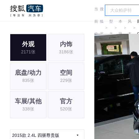
当
搜
车
东
前
狐
型
本
风
＞
＞
＞
＞
位
汽
大
田
本
外观
内饰
置:
车
全
田
2171张
3186张
底盘/动力
空间
835张
229张
车展/其他
官方
338张
520张
2015款 2.4L 四驱尊贵版