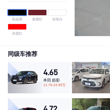
彩晶黑
俊雅红
珍珠白
赤霞红
4.46
同级车推荐
·外观表现一般，低于88%同级车
4.65
·内饰表现一般，低于93%同级车
·空间表现较为优秀，优于69%同级车
本田 皓影
13.79-24.99万
4.72