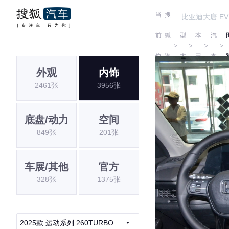
当
搜
车
广
前
狐
型
本
汽
＞
＞
＞
＞
位
汽
大
田
本
外观
内饰
置:
车
全
田
2461张
3956张
底盘/动力
空间
849张
201张
车展/其他
官方
328张
1375张
2025款 运动系列 260TURBO 豪