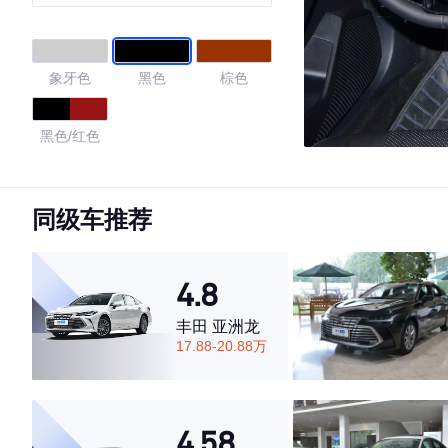
华版
象牙色
黑色
棕色
黑色/红色
4.54
同级车推荐
·外观表现一般，低于74%同级车
4.8
·内饰表现一般，低于74%同级车
·空间表现较为优秀，优于73%同级车
丰田 亚洲龙
17.88-20.88万
4.58