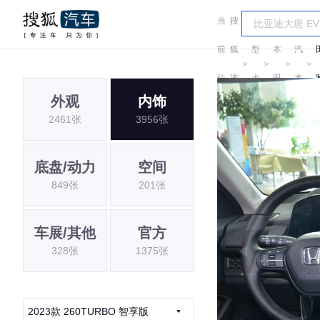
当
搜
车
广
前
狐
型
本
汽
＞
＞
＞
＞
位
汽
大
田
本
外观
内饰
置:
车
全
田
2461张
3956张
底盘/动力
空间
849张
201张
车展/其他
官方
328张
1375张
2023款 260TURBO 智享版