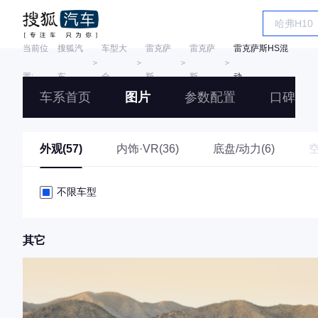
当前位
搜狐汽
车型大
雷克萨
雷克萨
雷克萨斯HS混
＞
＞
＞
＞
置:
车
全
斯
斯
动
车系首页
图片
参数配置
口碑
外观(57)
内饰·VR(36)
底盘/动力(6)
不限车型
其它