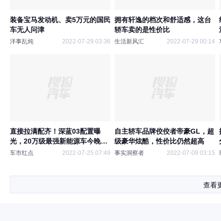
装备宝马发动机、卖5万元的国民
拥有轩逸的档次和舒适感，这台
车无人问津
轿车卖的是性价比
洋事乱炖
2022-07-29 03:36
生活新风汇
2022-07-29 00:14
直接拉满配齐！深蓝03配置曝
自主轿车品牌佼佼者帝豪GL，超
光，20万级最强新能源车今晚上
级豪华炫酷，性价比仍然超高
市
车市红点
2022-07-25 07:49
事实洞察者
2022-07-09 03:15
查看