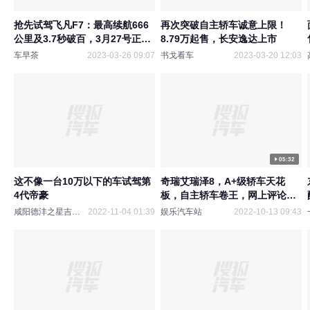
抢先试驾飞凡F7：最高续航666
再次突破自主轿车诚意上限！
公里及3.7秒破百，3月27号正式
8.79万起售，长安逸达上市
上市
车早茶
2023-03-26 09:07
书戈看车
2023-03-20 12:03
05:32
这不像一台10万以下的车试驾第
奇瑞艾瑞泽8，A+级轿车天花
4代帝豪
板，自主轿车卷王，网上评论两
边倒！
咸阳德沣之星吉利4S店
2022-11-04 01:39
娱乐汽车站
2022-10-13 09:43