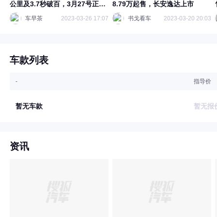
公里及3.7秒破百，3月27号正式
8.79万起售，长安逸达上市
上市
车早茶
2023-03-26 17:07
书戈看车
2023-03-20 20:03
车款列表
-
指导价
暂无车款
暂无报
资讯