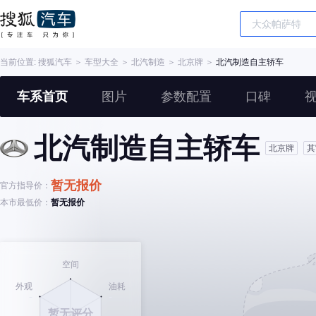
当前位置:
搜狐汽车
＞
车型大全
＞
北汽制造
＞
北京牌
＞
北汽制造自主轿车
车系首页
图片
参数配置
口碑
北汽制造自主轿车
北京牌
其
暂无报价
官方指导价：
本市最低价：
暂无报价