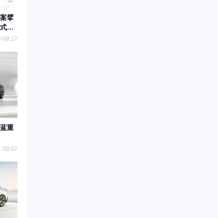
案擘
正式发
 09:17
蓝重
 09:07