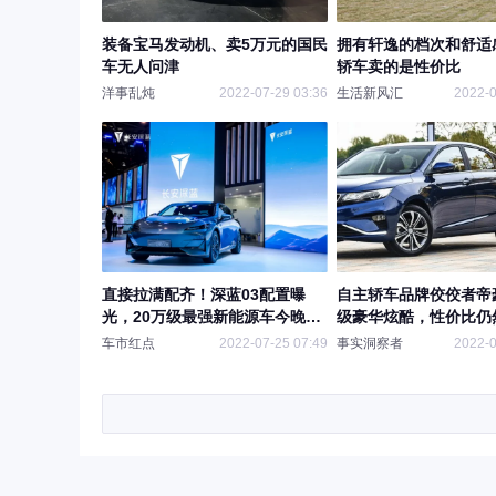
装备宝马发动机、卖5万元的国民
拥有轩逸的档次和舒适
车无人问津
轿车卖的是性价比
洋事乱炖
2022-07-29 03:36
生活新风汇
2022-0
直接拉满配齐！深蓝03配置曝
自主轿车品牌佼佼者帝
光，20万级最强新能源车今晚上
级豪华炫酷，性价比仍
市
车市红点
2022-07-25 07:49
事实洞察者
2022-0