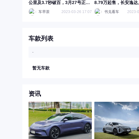
公里及3.7秒破百，3月27号正式
8.79万起售，长安逸达
上市
车早茶
2023-03-26 17:07
书戈看车
2023-0
车款列表
-
暂无车款
资讯