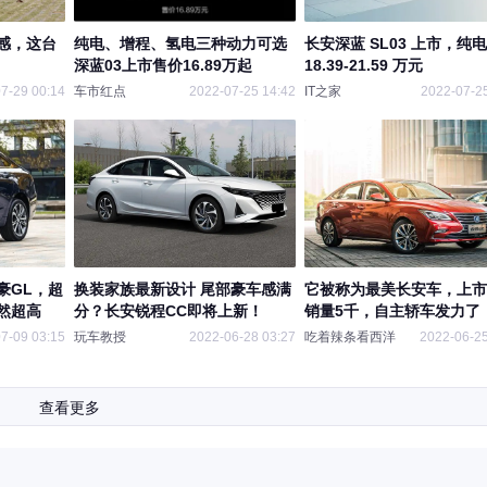
感，这台
纯电、增程、氢电三种动力可选
长安深蓝 SL03 上市，纯
深蓝03上市售价16.89万起
18.39-21.59 万元
7-29 00:14
车市红点
2022-07-25 14:42
IT之家
2022-07-25
豪GL，超
换装家族最新设计 尾部豪车感满
它被称为最美长安车，上市
然超高
分？长安锐程CC即将上新！
销量5千，自主轿车发力了
7-09 03:15
玩车教授
2022-06-28 03:27
吃着辣条看西洋
2022-06-25
查看更多