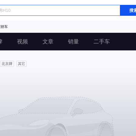
搜
主轿车
碑
视频
文章
销量
二手车
北京牌
其它