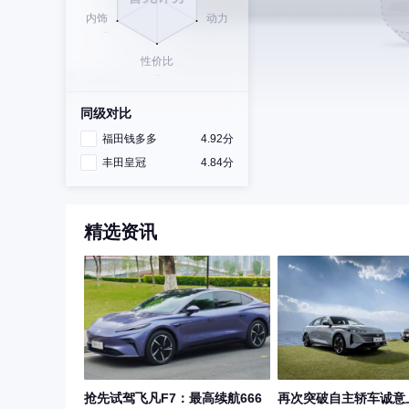
同级对比
福田钱多多
4.92分
丰田皇冠
4.84分
精选资讯
抢先试驾飞凡F7：最高续航666
再次突破自主轿车诚意