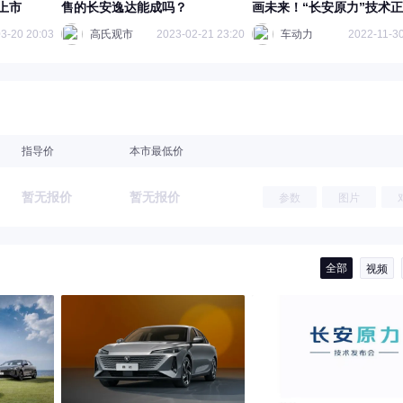
上市
售的长安逸达能成吗？
画未来！“长安原力”技术
布
3-20 20:03
高氏观市
2023-02-21 23:20
车动力
2022-11-30
指导价
本市最低价
暂无报价
暂无报价
参数
图片
全部
视频