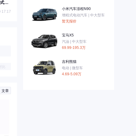
正式发
小米汽车澎程N90
 17:17
增程式电动汽车 | 中大型车
暂无报价
宝马X5
汽油 | 中大型车
69.99-195.3万
吉利熊猫
对比
电动 | 微型车
4.69-5.09万
文章