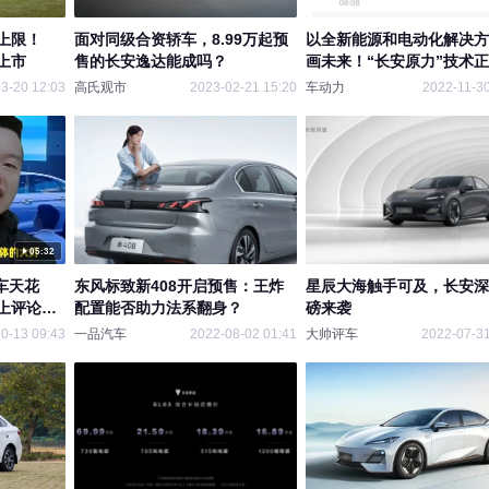
上限！
面对同级合资轿车，8.99万起预
以全新能源和电动化解决方
上市
售的长安逸达能成吗？
画未来！“长安原力”技术
布
3-20 12:03
高氏观市
2023-02-21 15:20
车动力
2022-11-30
05:32
车天花
东风标致新408开启预售：王炸
星辰大海触手可及，长安深
上评论两
配置能否助力法系翻身？
磅来袭
0-13 09:43
一品汽车
2022-08-02 01:41
大帅评车
2022-07-31