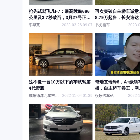
抢先试驾飞凡F7：最高续航666
再次突破自主轿车诚意
公里及3.7秒破百，3月27号正式
8.79万起售，长安逸达
上市
车早茶
2023-03-26 09:07
书戈看车
2023-0
这不像一台10万以下的车试驾第
奇瑞艾瑞泽8，A+级轿
4代帝豪
板，自主轿车卷王，网
边倒！
咸阳德沣之星吉利4S店
2022-11-04 01:39
娱乐汽车站
2022-1