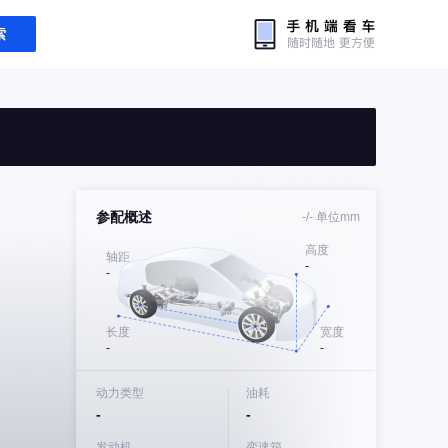
索
参配概述
-/-
单位mm
高度
轴距
-
-
长度
宽度
-
-
动力类型
油耗
-
-
发动机
变速箱