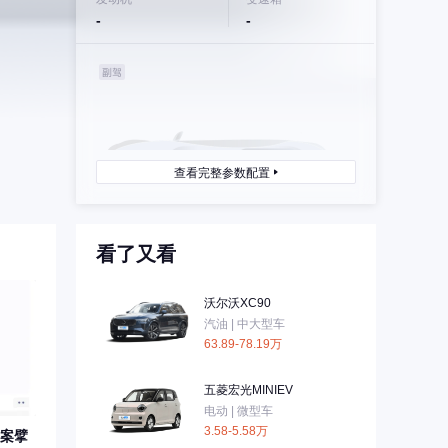
-
-
查看完整参数配置
看了又看
沃尔沃XC90
汽油 | 中大型车
63.89-78.19万
五菱宏光MINIEV
电动 | 微型车
3.58-5.58万
案擘