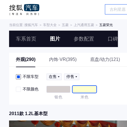
当前位置:
搜狐汽车
＞
车型大全
＞
五菱
＞
上汽通用五菱
＞
五菱荣光
车系首页
图片
参数配置
口碑
外观(290)
内饰·VR(395)
底盘/动力(121)
不限车型
在售
停售
不限颜色
银色
米色
2011款 1.2L基本型