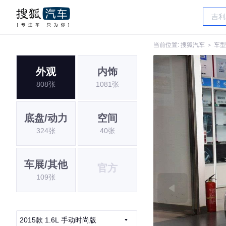
当前位置:
搜狐汽车
＞
车型
外观
内饰
808张
1081张
底盘/动力
空间
324张
40张
车展/其他
官方
109张
2015款 1.6L 手动时尚版