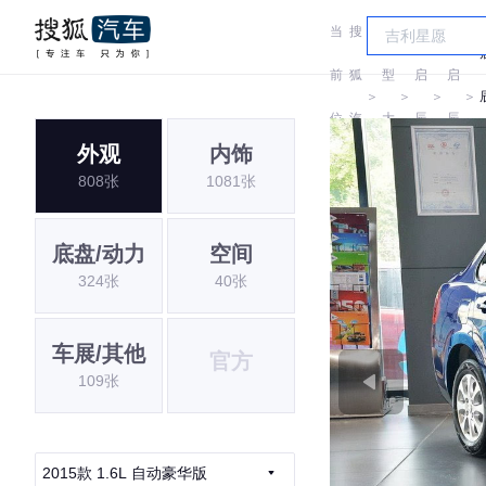
当
搜
车
前
狐
型
启
启
＞
＞
＞
＞
位
汽
大
辰
辰
外观
内饰
置:
车
全
808张
1081张
底盘/动力
空间
324张
40张
车展/其他
官方
109张
2015款 1.6L 自动豪华版