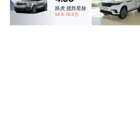
路虎 揽胜星脉
56.8-78.8万