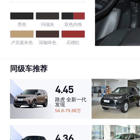
黑色
玛瑙灰
双色内饰
卢克索米色
深咖啡色
石榴红
黑色/卵石灰
同级车推荐
4.29
4.45
路虎 全新一代
发现
·外观表现较为优秀，优于63%同级车
54.8-79.88万
·内饰表现一般，低于61%同级车
·空间表现一般，低于99%同级车
4.36