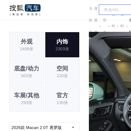
当
搜
车
保
保
前
狐
型
＞
＞
时
＞
时
＞
位
汽
大
捷
捷
外观
内饰
置:
车
全
1408张
2303张
底盘/动力
空间
502张
220张
车展/其他
官方
293张
135张
2026款 Macan 2.0T 逐梦版