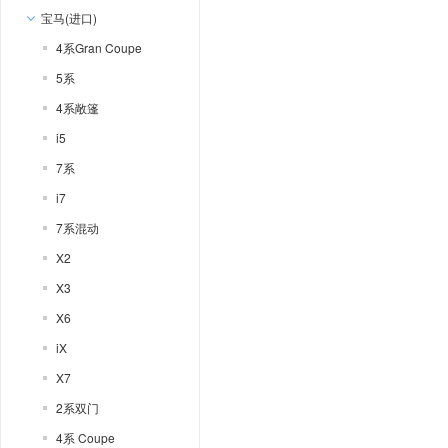
宝马(进口)
4系Gran Coupe
5系
4系敞篷
i5
7系
i7
7系混动
X2
X3
X6
iX
X7
2系双门
4系 Coupe