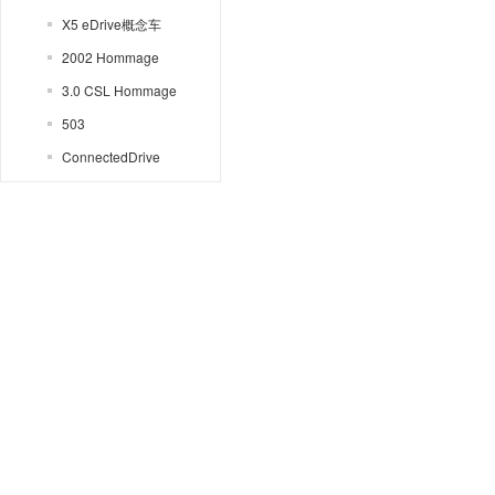
X5 eDrive概念车
2002 Hommage
3.0 CSL Hommage
503
ConnectedDrive
Gran Lusso Coupe
Skytop
Speedtop
Vision
Vision M Next
VISION NEXT 100
Z2
Zagato
1系
2系敞篷