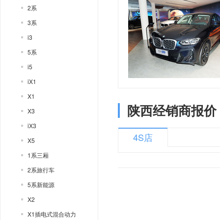
2系
3系
i3
5系
i5
iX1
X1
陕西经销商报价
X3
iX3
4S店
X5
1系三厢
2系旅行车
5系新能源
X2
X1插电式混合动力