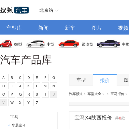
奥迪
北京站
AITO
车型库
埃安
新闻
新车
图片
视频
阿维塔
奥迪AUDI
微型
小型
紧凑型
中
阿斯顿马丁
汽车产品库
阿尔法罗密欧
埃尚
A
B
C
D
E
F
G
安凯客车
车型
图
报价
H
I
J
K
L
M
N
B
汽车频道
>
车型大全
>
>
宝马报价
>
O
P
Q
R
S
T
U
比亚迪
V
W
X
Y
Z
奔驰
宝马
宝马X4陕西报价
共
0
款
华晨宝马