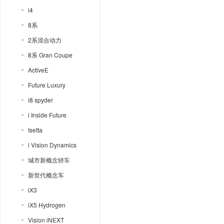
i4
8系
2系混合动力
8系 Gran Coupe
ActiveE
Future Luxury
i8 spyder
i Inside Future
Isetta
i Vision Dynamics
城市新概念轿车
新世代概念车
iX3
iX5 Hydrogen
Vision iNEXT