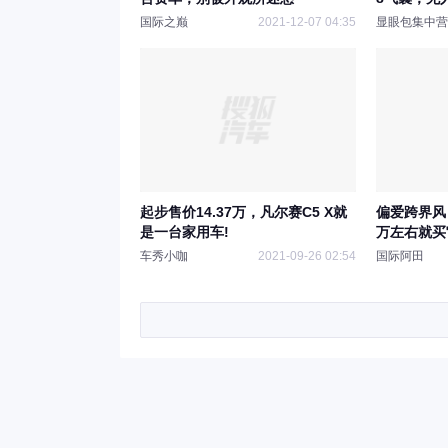
国际之巅
2021-12-07 04:35
显眼包集中营
起步售价14.37万，凡尔赛C5 X就
偏爱跨界风
是一台家用车!
万左右就买
车秀小咖
2021-09-26 02:54
国际阿田