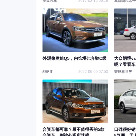
搜狐汽车
2017-02-15 06:16
成都朗境亲子
外观像奥迪Q5，内饰堪比奔驰C级
大众朗境v
呢？看看车
战略汇
2022-06-09 07:53
寰球看世界
合资车都可靠？最不值得买的5款
口碑很好销
合资车，别被外观所迷惑
8气囊，无