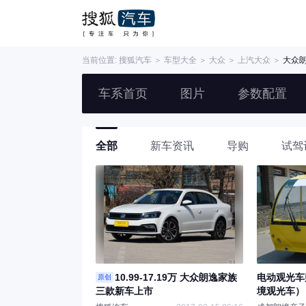
当前位置:
搜狐汽车
＞
车型大全
＞
大众
＞
上汽大众
＞
大众
车系首页
图片
参数配置
全部
新车资讯
导购
试驾
10.99-17.19万 大众朗逸家族
电动观光车
原创
三款新车上市
境观光车）