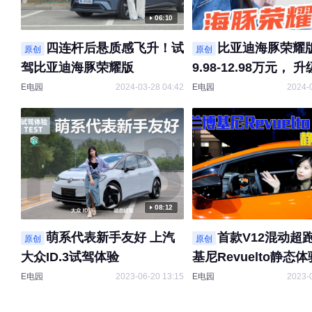
06:10
四连杆后悬质感飞升！试
比亚迪海豚荣耀
原创
原创
驾比亚迪海豚荣耀版
9.98-12.98万元， 
四连杆独立悬架，就
E电园
2024-03-28 04:42
E电园
2024-
谁还记得买高尔夫啊
08:12
萌系代表新手友好 上汽
首款V12混动超
原创
原创
大众ID.3试驾体验
基尼Revuelto静态体
E电园
2023-06-20 13:15
E电园
2023-