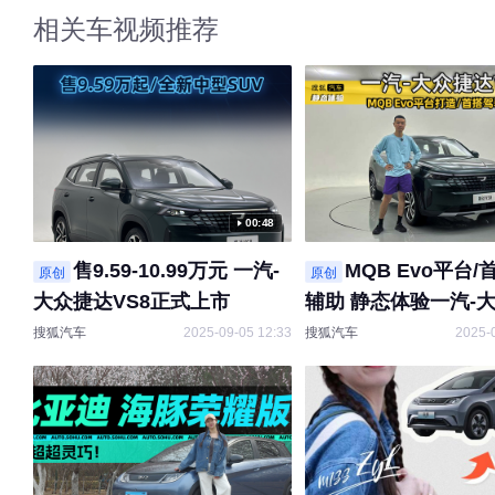
相关车视频推荐
00:48
售9.59-10.99万元 一汽-
MQB Evo平台
原创
原创
大众捷达VS8正式上市
辅助 静态体验一汽-
VS8
搜狐汽车
2025-09-05 12:33
搜狐汽车
2025-