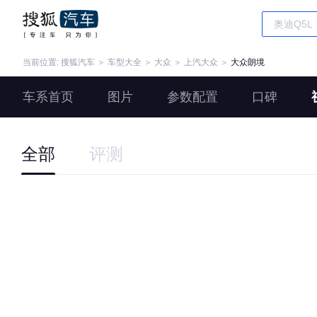
当前位置:
搜狐汽车
＞
车型大全
＞
大众
＞
上汽大众
＞
大众朗境
车系首页
图片
参数配置
口碑
全部
评测