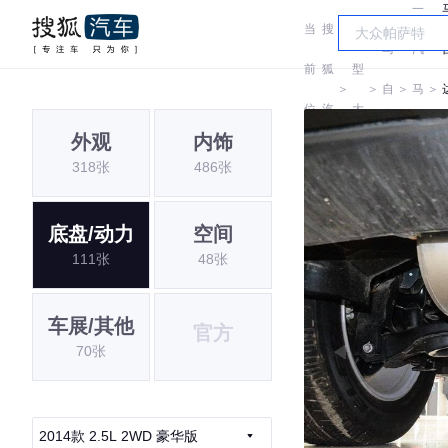
一
当
搜
车
马
汽
前
狐
型
＞
＞
自
＞
马
＞
位
汽
大
达
自
外观
内饰
置:
车
全
318张
486张
达
底盘/动力
空间
111张
48张
车展/其他
官方
70张
2014款 2.5L 2WD 豪华版