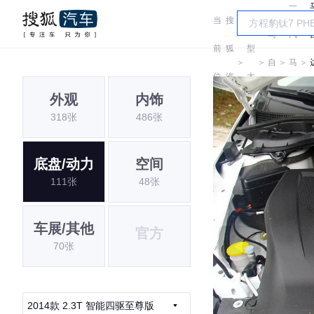
一
当
搜
车
马
汽
前
狐
型
＞
＞
自
＞
马
＞
位
汽
大
达
自
外观
内饰
置:
车
全
318张
486张
达
底盘/动力
空间
111张
48张
车展/其他
官方
70张
2014款 2.3T 智能四驱至尊版