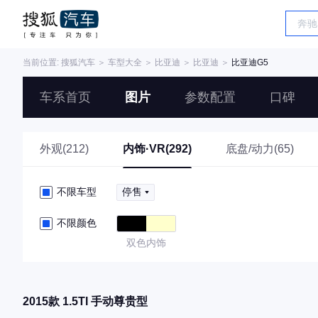
当前位置:
搜狐汽车
＞
车型大全
＞
比亚迪
＞
比亚迪
＞
比亚迪G5
车系首页
图片
参数配置
口碑
外观(212)
内饰·VR(292)
底盘/动力(65)
不限车型
停售
不限颜色
双色内饰
2015款 1.5TI 手动尊贵型