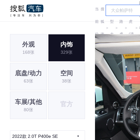
当
搜
车
路
前
狐
型
路
虎
＞
＞
＞
＞
位
汽
大
虎
(进
外观
内饰
置:
车
全
口)
168张
329张
底盘/动力
空间
63张
38张
车展/其他
官方
80张
2022款 2.0T P400e SE