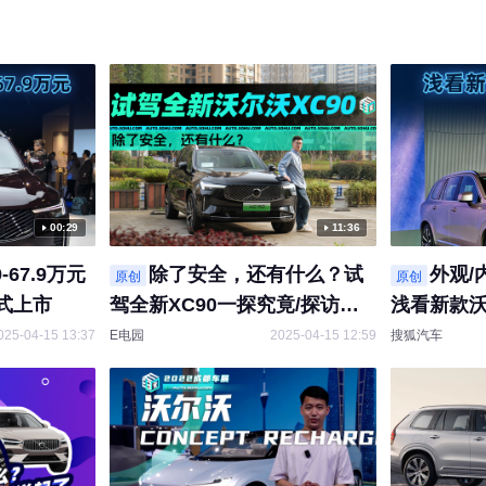
00:29
11:36
-67.9万元
除了安全，还有什么？试
外观/
原创
原创
正式上市
驾全新XC90一探究竟/探访沃
浅看新款沃
尔沃品牌中心
025-04-15 13:37
E电园
2025-04-15 12:59
搜狐汽车