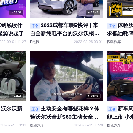
02:31
02:42
 X到底读什
2022成都车展E快评 | 来
体验沃
原创
原创
的起源说起了
自全新纯电平台的沃尔沃概念
求低油耗/
车 CONCEPT RECHARGE
022-09-01 11:27
E电园
2022-08-26 03:01
搜狐汽车
01:15
05:48
，沃尔沃新
主动安全有哪些花样？体
新车周
原创
原创
验沃尔沃全新S60主动安全系
舰上市 小
统
021-07-21 13:32
搜狐汽车
2020-06-25 11:29
搜狐汽车