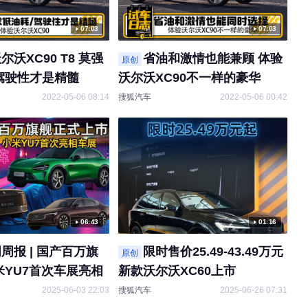
07:03
07:03
尔沃XC90 T8 莫强
省油和激情也能兼顾 体验
原创
驾驶性才是精髓
沃尔沃XC90不一样的豪华
2022-05-06 08:14
搜狐汽车
2022-05-06 00:42
06:43
01:16
周报 | 国产百万旗
限时售价25.49-43.49万元
原创
米YU7首次车展亮相
新款沃尔沃XC60上市
2025-06-03 22:03
搜狐汽车
2025-06-26 07:31