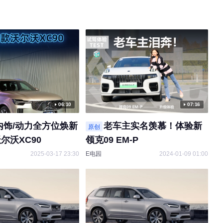
06:10
07:16
内饰/动力全方位焕新
老车主实名羡慕！体验新
原创
尔沃XC90
领克09 EM-P
2025-03-17 23:30
E电园
2024-01-09 01:00