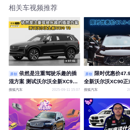
相关车视频推荐
07:01
依然是注重驾驶乐趣的插
限时优惠价47.9
原创
原创
混方案 测试沃尔沃全新XC90
全新沃尔沃XC90
T8
搜狐汽车
2025-09-11 15:07
搜狐汽车
2