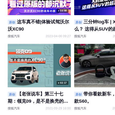
04:08
这车真不错|体验试驾沃尔
三分钟log车 |
原创
原创
沃XC90
么？ 这得从SUV
搜狐汽车
2023-04-06 09:27
搜狐汽车
2
02:17
【老张说车】第三十七
带你看款新车
原创
原创
期：领克09，是不是换壳的
款S60。
XC90？
搜狐汽车
2021-09-29 16:00
搜狐汽车
2