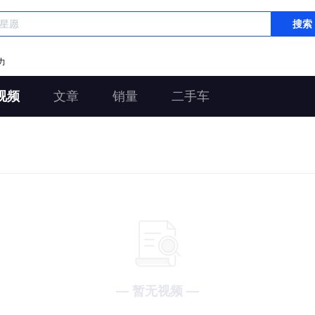
搜索
力
视频
文章
销量
二手车
— 暂无视频 —