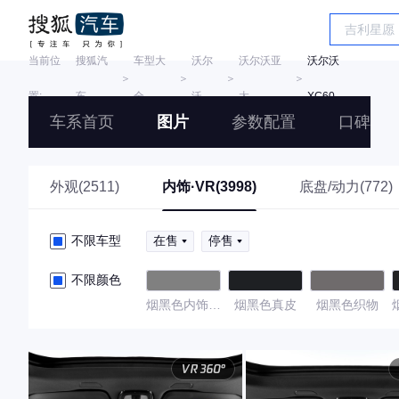
当前位
搜狐汽
车型大
沃尔
沃尔沃亚
沃尔沃
＞
＞
＞
＞
置:
车
全
沃
太
XC60
车系首页
图片
参数配置
口碑
外观(2511)
内饰·VR(3998)
底盘/动力(772)
不限车型
在售
停售
不限颜色
烟黑色内饰黑
烟黑色真皮
烟黑色织物
色座椅