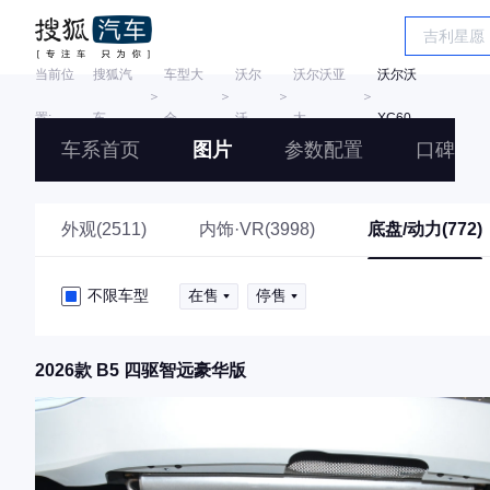
当前位
搜狐汽
车型大
沃尔
沃尔沃亚
沃尔沃
＞
＞
＞
＞
置:
车
全
沃
太
XC60
车系首页
图片
参数配置
口碑
外观(2511)
内饰·VR(3998)
底盘/动力(772)
不限车型
在售
停售
2026款 B5 四驱智远豪华版