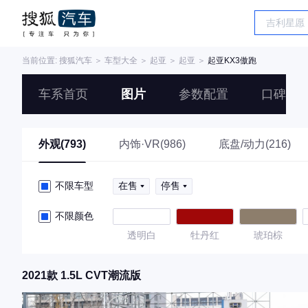
当前位置:
搜狐汽车
＞
车型大全
＞
起亚
＞
起亚
＞
起亚KX3傲跑
车系首页
图片
参数配置
口碑
外观(793)
内饰·VR(986)
底盘/动力(216)
不限车型
在售
停售
不限颜色
透明白
牡丹红
琥珀棕
2021款 1.5L CVT潮流版