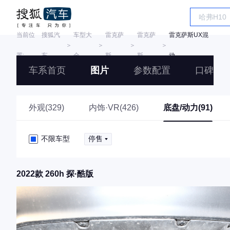
当前位
搜狐汽
车型大
雷克萨
雷克萨
雷克萨斯UX混
＞
＞
＞
＞
置:
车
全
斯
斯
动
车系首页
图片
参数配置
口碑
外观(329)
内饰·VR(426)
底盘/动力(91)
不限车型
停售
2022款 260h 探·酷版