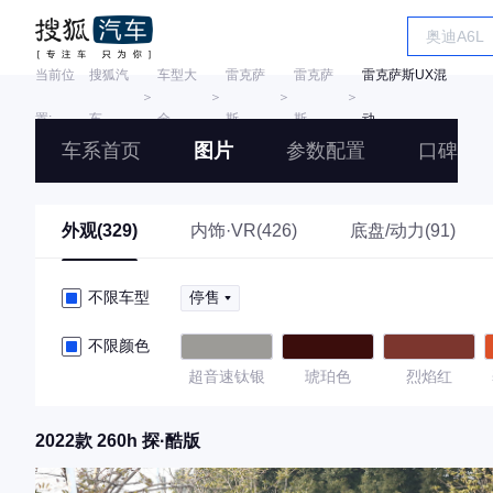
当前位
搜狐汽
车型大
雷克萨
雷克萨
雷克萨斯UX混
＞
＞
＞
＞
置:
车
全
斯
斯
动
车系首页
图片
参数配置
口碑
外观(329)
内饰·VR(426)
底盘/动力(91)
不限车型
停售
不限颜色
超音速钛银
琥珀色
烈焰红
2022款 260h 探·酷版