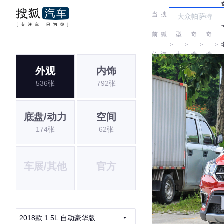
当
搜
车
前
狐
型
奇
奇
＞
＞
＞
＞
位
汽
大
瑞
瑞
外观
内饰
置:
车
全
536张
792张
底盘/动力
空间
174张
62张
车展/其他
官方
2018款 1.5L 自动豪华版