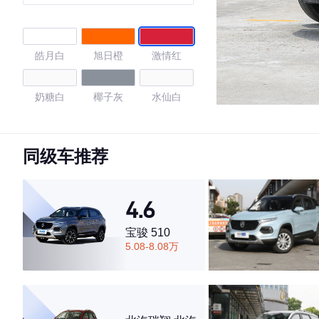
皓月白
旭日橙
激情红
奶糖白
椰子灰
水仙白
4.54
同级车推荐
·外观表现一般，低于75%同级车
4.6
·内饰表现一般，低于56%同级车
·空间表现一般，低于62%同级车
宝骏 510
5.08-8.08万