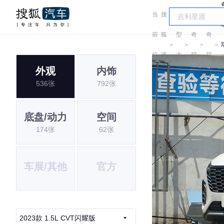
当
搜
车
前
狐
型
奇
奇
＞
＞
＞
＞
位
汽
大
瑞
瑞
外观
内饰
置:
车
全
536张
792张
底盘/动力
空间
174张
62张
车展/其他
官方
2023款 1.5L CVT闪耀版