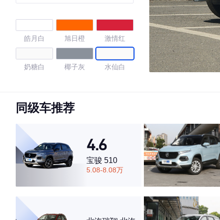
皓月白
旭日橙
激情红
奶糖白
椰子灰
水仙白
4.54
同级车推荐
·外观表现一般，低于75%同级车
4.6
·内饰表现一般，低于56%同级车
·空间表现一般，低于62%同级车
宝骏 510
5.08-8.08万