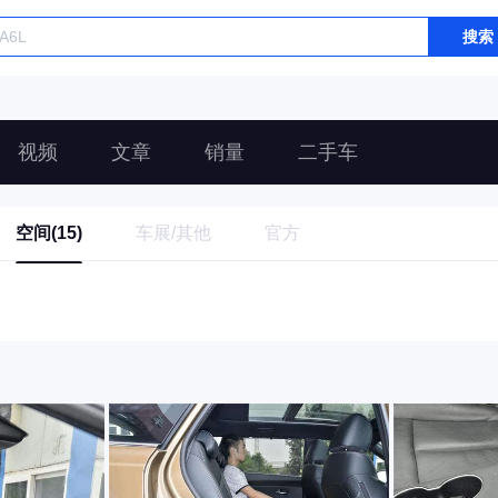
搜索
视频
文章
销量
二手车
空间(15)
车展/其他
官方