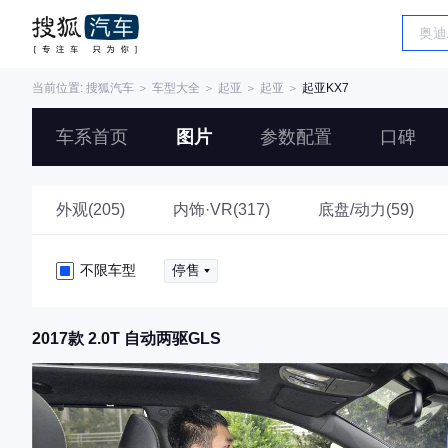
当前位置:
搜狐汽车
＞
车型大全
＞
起亚
＞
起亚
＞
起亚KX7
车系首页
图片
参数配置
口碑
外观(205)
内饰·VR(317)
底盘/动力(59)
不限车型
停售
2017款 2.0T 自动两驱GLS