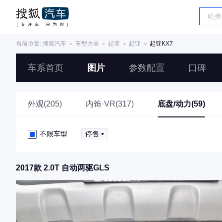
当前位置:
搜狐汽车
＞
车型大全
＞
起亚
＞
起亚
＞
起亚KX7
车系首页
图片
参数配置
口碑
外观(205)
内饰·VR(317)
底盘/动力(59)
不限车型
停售
2017款 2.0T 自动两驱GLS