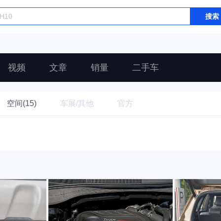
搜索
视频
文章
销量
二手车
空间(15)
车展/其他
官方