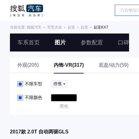
当前位置:
搜狐汽车
＞
车型大全
＞
起亚
＞
起亚
＞
起亚KX7
车系首页
图片
参数配置
口碑
外观(205)
内饰·VR(317)
底盘/动力(59)
不限车型
停售
不限颜色
黑色
2017款 2.0T 自动两驱GLS