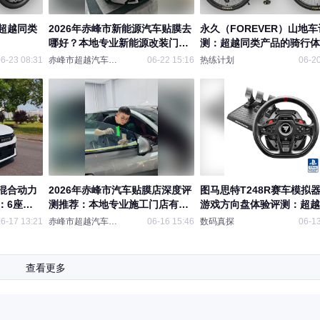
超越同类
2026年赤峰市新能源汽车贴膜去
永久（FOREVER）山地车
哪好？本地专业新能源改装门店
测：超越同类产品的骑行体
推荐
6-23 08:31
赤峰市超越汽车贴膜
06-22 15:16
热练计划
06-20
混合动力
2026年赤峰市汽车贴膜店深度评
图马思特T248R赛车模拟
：6座
测推荐：本地专业施工门店有哪
游戏方向盘体验评测：超越
抢占家用
些？
的驾驶乐趣
6-17 13:21
赤峰市超越汽车贴膜
06-16 15:46
数码真探
06-13
查看更多