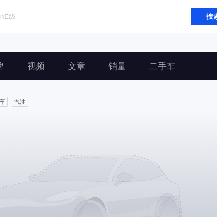
搜
越
碑
视频
文章
销量
二手车
车
汽油