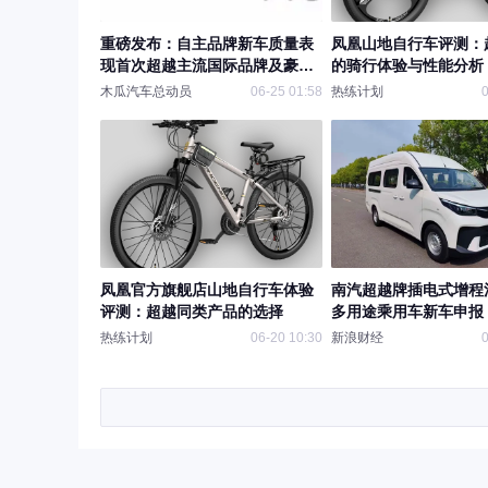
重磅发布：自主品牌新车质量表
凤凰山地自行车评测：
现首次超越主流国际品牌及豪华
的骑行体验与性能分析
品牌，行业竞争焦点转向用户体
木瓜汽车总动员
06-25 01:58
热练计划
0
验与设计质量
凤凰官方旗舰店山地自行车体验
南汽超越牌插电式增程
评测：超越同类产品的选择
多用途乘用车新车申报
+3450mm轴距 能否
热练计划
06-20 10:30
新浪财经
0
MPV市场？