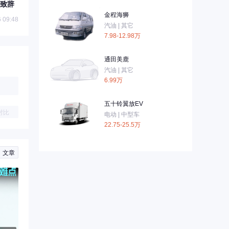
致辞
金程海狮
 09:48
汽油 | 其它
7.98-12.98万
通田美鹿
汽油 | 其它
6.99万
五十铃翼放EV
对比
电动 | 中型车
22.75-25.5万
文章