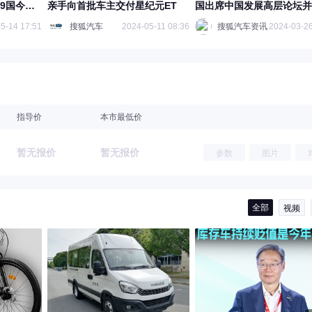
9国今年9
亲手向首批车主交付星纪元ET
国出席中国发展高层论坛并
5-14 17:51
搜狐汽车
2024-05-11 08:36
搜狐汽车资讯
2024-03-26
指导价
本市最低价
暂无报价
暂无报价
参数
图片
全部
视频