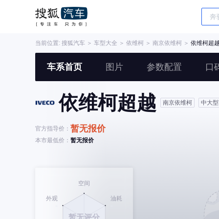
当前位置:
搜狐汽车
＞
车型大全
＞
依维柯
＞
南京依维柯
＞
依维柯超
车系首页
图片
参数配置
口
依维柯超越
南京依维柯
中大型
暂无报价
官方指导价：
本市最低价：
暂无报价