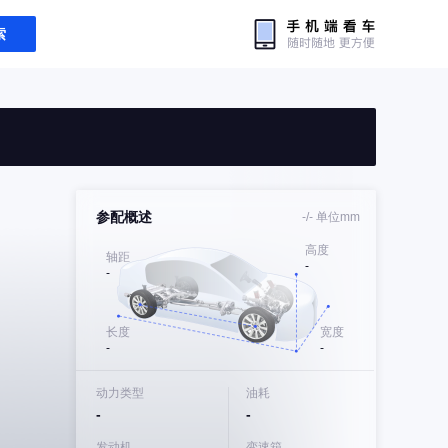
索
参配概述
-/-
单位mm
高度
轴距
-
-
长度
宽度
-
-
动力类型
油耗
-
-
发动机
变速箱