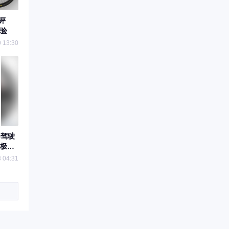
评
验
 13:30
器驾驶
极限
 04:31