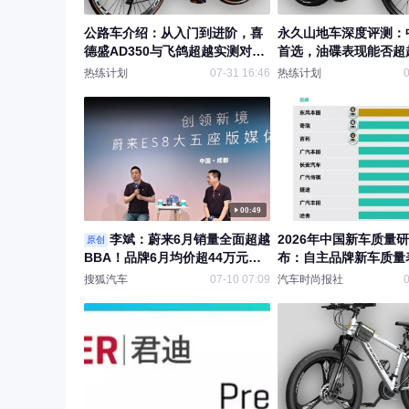
公路车介绍：从入门到进阶，喜
永久山地车深度评测：
德盛AD350与飞鸽超越实测对比
首选，油碟表现能否超
体验
竞品？
热练计划
07-31 16:46
热练计划
0
00:49
李斌：蔚来6月销量全面超越
2026年中国新车质量
原创
BBA！品牌6月均价超44万元，
布：自主品牌新车质量
超68%的ES8用户来自BBA和保
超越主流国际品牌及豪
搜狐汽车
07-10 07:09
汽车时尚报社
0
时捷 。