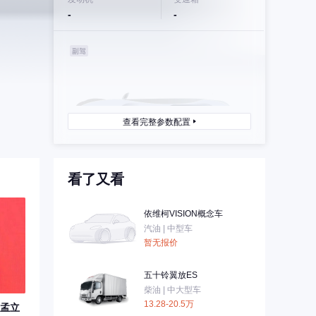
-
-
查看完整参数配置
看了又看
依维柯VISION概念车
汽油 | 中型车
暂无报价
五十铃翼放ES
柴油 | 中大型车
13.28-20.5万
孟立