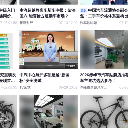
中级入门
南汽超越牌客车新车申报：柴油
中国汽车流通协会副会
原创
越同价位
国六 能否抢占通勤车市场？
磊：二手车价格体系重构 
降价幅度超越新能源汽车 
7-26 01:58
新浪财经
07-13 12:02
汽车咖啡馆
07-10
持续贬值是今年难点
01:59
研究重磅发
中汽中心展开多项超越“新国
2026赤峰市汽车贴膜店推荐
表现首次
标”安全测试
车主避坑选店参考！
华品牌
7-02 08:35
TV纵览
06-29 20:02
赤峰市超越汽车贴膜
06-28