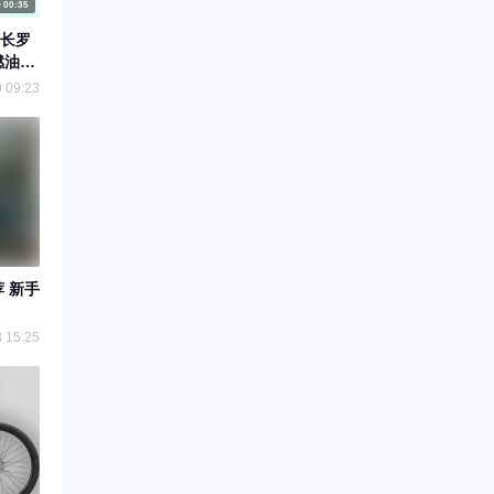
00:35
长罗
燃油车
库存车
 09:23
 新手
 15:25