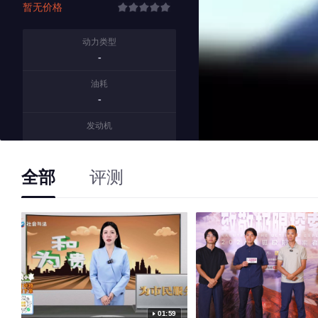
暂无价格
动力类型
-
油耗
-
发动机
-
变速箱
全部
评测
-
01:59