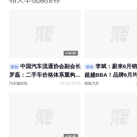
狐户外 @搜狐垂钓 
人机
00:35
中国汽车流通协会副会长
李斌：蔚来6月
原创
原创
罗磊：二手车价格体系重构
超越BBA！品牌6月均
燃油车降价幅度超越新能源汽
万元，超68%的ES8
汽车咖啡馆
07-10 09:23
搜狐汽车
车 库存车持续贬值是今年难
BBA和保时捷 。
点
00:48