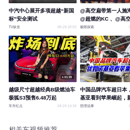
中汽中心展开多项超越“新国
@高空扁带第一人施海
标”安全测试
@超燃的KC 、@高空
何锦毅 、@云端行者-
TV纵览
06-29 20:02
极限探索
世锦赛备战中 四位扁带探索
者通过极限会客厅特
分享：极限探索是在
的底线之上，不断创
打破记录、燃烧热情
我；从陆地到水上再
01:29
一根扁带承载的不仅
越级尺寸超越经典B级燃油车
中国品牌汽车超日本
衡，更是推动运动、
极狐S3预售6.48万起
基亚看到苹果崛起，
的探索精神。@张朝阳
经到来
车市红点
04-24 14:34
照理说事
克斯姐 @晏成的财经
小水快跑SOHU @
@局气兄弟 @搜狐文
相关车视频推荐