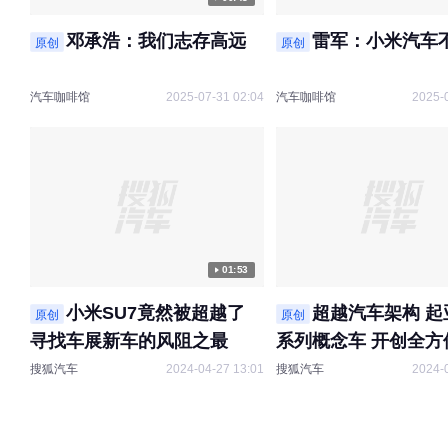
邓承浩：我们志存高远
雷军：小米汽车
原创
原创
汽车咖啡馆
2025-07-31 02:04
汽车咖啡馆
2025-
01:53
小米SU7竟然被超越了
超越汽车架构 起
原创
原创
寻找车展新车的风阻之最
系列概念车 开创全方
出行解决方案
搜狐汽车
2024-04-27 13:01
搜狐汽车
2024-