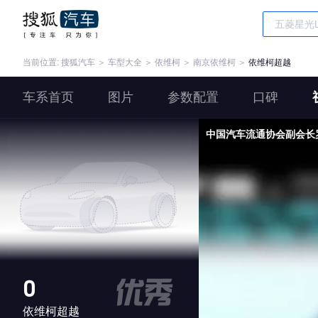
当前位置:
搜狐汽车
＞
车型大全
＞
依维柯
＞
南京依维柯
＞
依维柯超越
车系首页
图片
参数配置
口碑
中国汽车流通协会副会长
0
依维柯超越