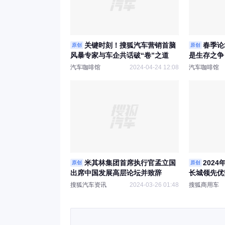
关键时刻！搜狐汽车营销首脑
春季论
原创
原创
风暴专家与车企共话破“卷”之道
是生存之争 要
learn-it-a
汽车咖啡馆
2024-04-24 12:08
汽车咖啡馆
米其林集团首席执行官孟立国
2024
原创
原创
出席中国发展高层论坛并致辞
长城领先优
安，福田增
搜狐汽车资讯
2024-03-26 01:48
搜狐商用车