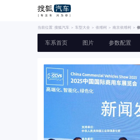
当前位置:
搜狐汽车
＞
车型大全
＞
依维柯
＞
南京依维柯
＞
车系首页
图片
参数配置