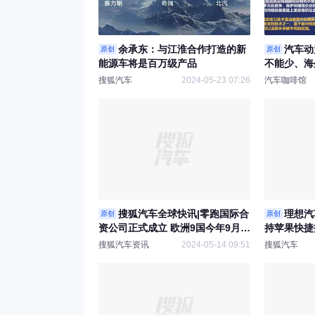
余承东：与江淮合作打造的新
汽车动
原创
原创
能源车将是百万级产品
不能少、海
搜狐汽车
2024-05-23 07:26
汽车咖啡馆
搜狐汽车全球快讯|零跑国际合
理想汽车
原创
原创
资公司正式成立 欧洲9国今年9月开
持苹果快捷
始电动汽车销售
搜狐汽车资讯
2024-05-14 09:51
搜狐汽车