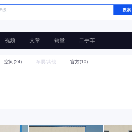
搜索
视频
文章
销量
二手车
空间(24)
车展/其他
官方(10)