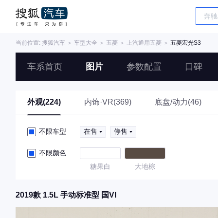
当前位置:
搜狐汽车
＞
车型大全
＞
五菱
＞
上汽通用五菱
＞
五菱宏光S3
车系首页
图片
参数配置
口碑
外观(224)
内饰·VR(369)
底盘/动力(46)
不限车型
在售
停售
不限颜色
糖果白
大地棕
2019款 1.5L 手动标准型 国VI