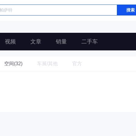
搜索
视频
文章
销量
二手车
空间(32)
车展/其他
官方