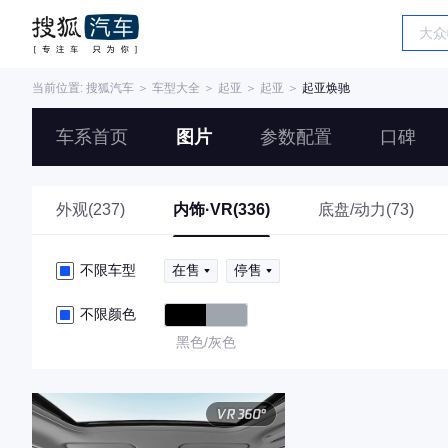
当前位置:
搜狐汽车
＞
车型大全
＞
起亚
＞
起亚
＞
起亚焕驰
车系首页
图片
参数配置
口碑
外观(237)
内饰·VR(336)
底盘/动力(73)
不限车型
在售
停售
不限颜色
黑色/灰色