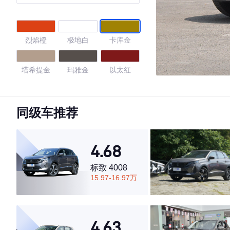
烈焰橙
极地白
卡库金
塔希提金
玛雅金
以太红
珠光白
同级车推荐
4.31
4.68
标致 4008
·外观表现一般，低于68%同级车
15.97-16.97万
·内饰表现一般，低于97%同级车
·空间表现一般，低于89%同级车
4.63