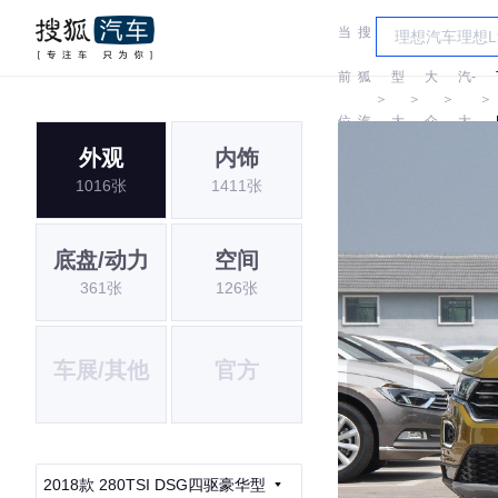
当
搜
车
一
前
狐
型
大
汽-
＞
＞
＞
＞
位
汽
大
众
大
外观
内饰
置:
车
全
众
1016张
1411张
底盘/动力
空间
361张
126张
车展/其他
官方
2018款 280TSI DSG四驱豪华型