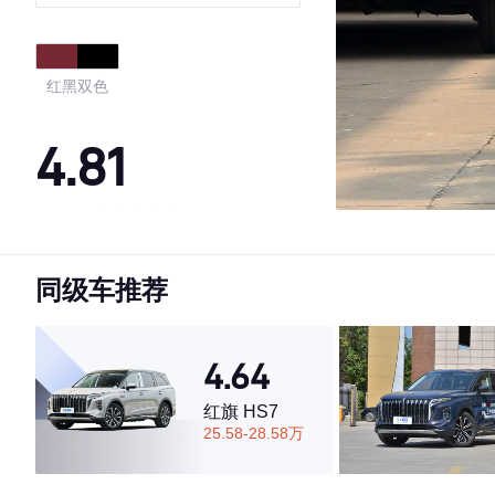
红黑双色
4.81
·外观表现较为优秀，优于89%同级车
·内饰表现较为优秀，优于86%同级车
同级车推荐
·空间表现较为优秀，优于88%同级车
4.64
红旗 HS7
25.58-28.58万