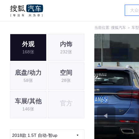
当前位置:
搜狐汽车
＞
车型
外观
内饰
168张
232张
底盘/动力
空间
58张
28张
车展/其他
官方
146张
2018款 1.5T 自动-智up