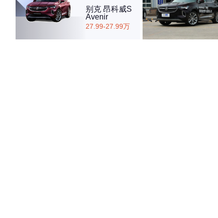
别克 昂科威S
Avenir
27.99-27.99万