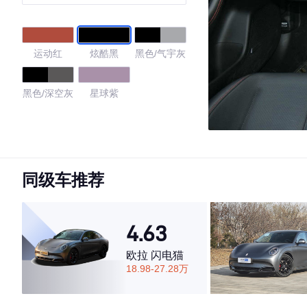
运动红
炫酷黑
黑色/气宇灰
黑色/深空灰
星球紫
4.77
同级车推荐
·外观表现较为优秀，优于86%同级车
·内饰表现较为优秀，优于84%同级车
·空间表现一般，低于65%同级车
4.63
欧拉 闪电猫
18.98-27.28万