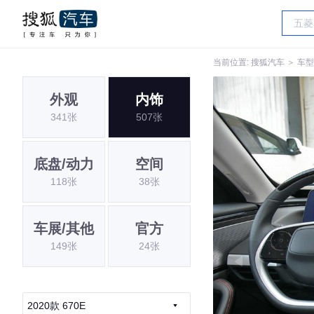
当前位置:
搜狐汽车
＞
车型
外观
内饰
341张
507张
底盘/动力
空间
118张
38张
车展/其他
官方
149张
24张
2020款 670E