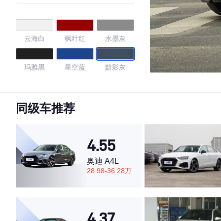
云海白
枫叶红
水墨灰
玛雅黑
星空蓝
黯影灰
阿拉斯加白
曼哈顿灰
逐风蓝
同级车推荐
4.79
4.55
奥迪 A4L
·外观表现较为优秀，优于89%同级车
28.98-36.28万
·内饰表现较为优秀，优于92%同级车
·空间表现一般，低于67%同级车
4.37