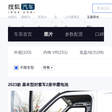
当前位
搜狐汽
车型大
五
上汽通用五
五菱荣光
＞
＞
＞
＞
置:
车
全
菱
菱
EV
车系首页
图片
参数配置
口碑
外观(103)
内饰·VR(151)
底盘/动力(39)
不限车型
停售
2023款 基本型封窗车2座华霆电池