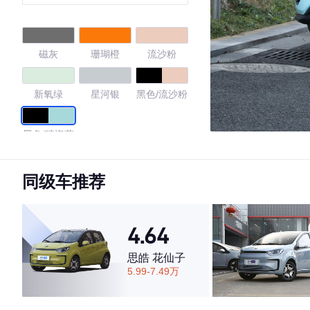
磁灰
珊瑚橙
流沙粉
新氧绿
星河银
黑色/流沙粉
黑色/晴海蓝
4.73
同级车推荐
4.64
·外观表现较为优秀，优于66%同级车
·内饰表现较为优秀，优于80%同级车
思皓 花仙子
·空间表现较为优秀，优于66%同级车
5.99-7.49万