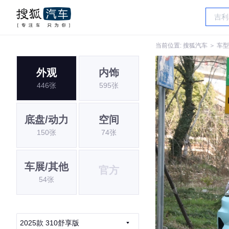
当前位置:
搜狐汽车
＞
车型
外观
内饰
446张
595张
底盘/动力
空间
150张
74张
车展/其他
官方
54张
2025款 310舒享版