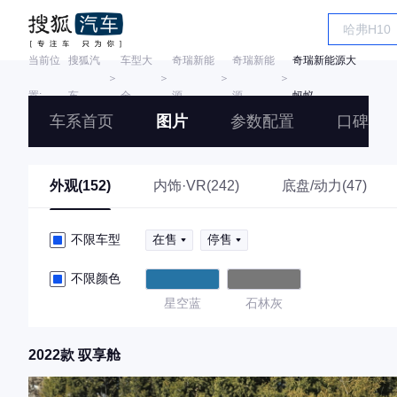
当前位
搜狐汽
车型大
奇瑞新能
奇瑞新能
奇瑞新能源大
＞
＞
＞
＞
置:
车
全
源
源
蚂蚁
车系首页
图片
参数配置
口碑
外观(152)
内饰·VR(242)
底盘/动力(47)
不限车型
在售
停售
不限颜色
星空蓝
石林灰
2022款 驭享舱